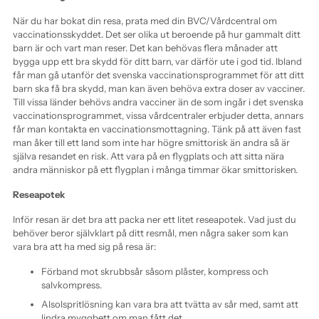
När du har bokat din resa, prata med din BVC/Vårdcentral om
vaccinationsskyddet. Det ser olika ut beroende på hur gammalt ditt
barn är och vart man reser. Det kan behövas flera månader att
bygga upp ett bra skydd för ditt barn, var därför ute i god tid. Ibland
får man gå utanför det svenska vaccinationsprogrammet för att ditt
barn ska få bra skydd, man kan även behöva extra doser av vacciner.
Till vissa länder behövs andra vacciner än de som ingår i det svenska
vaccinationsprogrammet, vissa vårdcentraler erbjuder detta, annars
får man kontakta en vaccinationsmottagning. Tänk på att även fast
man åker till ett land som inte har högre smittorisk än andra så är
själva resandet en risk. Att vara på en flygplats och att sitta nära
andra människor på ett flygplan i många timmar ökar smittorisken.
Reseapotek
Inför resan är det bra att packa ner ett litet reseapotek. Vad just du
behöver beror självklart på ditt resmål, men några saker som kan
vara bra att ha med sig på resa är:
Förband mot skrubbsår såsom plåster, kompress och
salvkompress.
Alsolspritlösning kan vara bra att tvätta av sår med, samt att
lindra myggbett om man fått det.