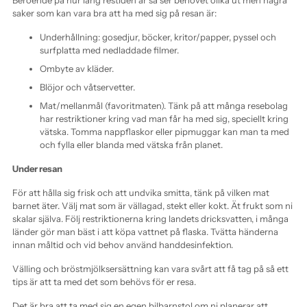
Beroende på hur lång restiden är så ser behovet olika ut men några
saker som kan vara bra att ha med sig på resan är:
Underhållning: gosedjur, böcker, kritor/papper, pyssel och
surfplatta med nedladdade filmer.
Ombyte av kläder.
Blöjor och våtservetter.
Mat/mellanmål (favoritmaten). Tänk på att många resebolag
har restriktioner kring vad man får ha med sig, speciellt kring
vätska. Tomma nappflaskor eller pipmuggar kan man ta med
och fylla eller blanda med vätska från planet.
Under resan
För att hålla sig frisk och att undvika smitta, tänk på vilken mat
barnet äter. Välj mat som är vällagad, stekt eller kokt. Ät frukt som ni
skalar själva. Följ restriktionerna kring landets dricksvatten, i många
länder gör man bäst i att köpa vattnet på flaska. Tvätta händerna
innan måltid och vid behov använd handdesinfektion.
Välling och bröstmjölksersättning kan vara svårt att få tag på så ett
tips är att ta med det som behövs för er resa.
Det är bra att ta med sig en egen bilbarnstol om ni planerar att