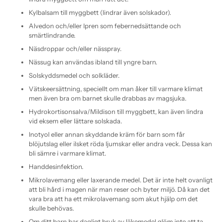
Kylbalsam till myggbett (lindrar även solskador).
Alvedon och/eller Ipren som febernedsättande och
smärtlindrande.
Näsdroppar och/eller nässpray.
Nässug kan användas ibland till yngre barn.
Solskyddsmedel och solkläder.
Vätskeersättning, speciellt om man åker till varmare klimat
men även bra om barnet skulle drabbas av magsjuka.
Hydrokortisonsalva/Mildison till myggbett, kan även lindra
vid eksem eller lättare solskada.
Inotyol eller annan skyddande kräm för barn som får
blöjutslag eller ilsket röda ljumskar eller andra veck. Dessa kan
bli sämre i varmare klimat.
Handdesinfektion.
Mikrolavemang eller laxerande medel. Det är inte helt ovanligt
att bli hård i magen när man reser och byter miljö. Då kan det
vara bra att ha ett mikrolavemang som akut hjälp om det
skulle behövas.
Om ditt barn har dagligt bruk av läkemedel glöm inte att ta