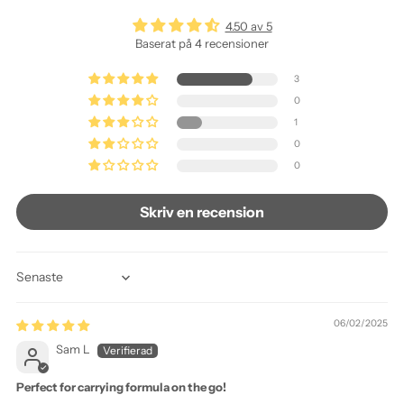
4.50 av 5
Baserat på 4 recensioner
3
0
1
0
0
Skriv en recension
Sort by
06/02/2025
Sam L
Perfect for carrying formula on the go!