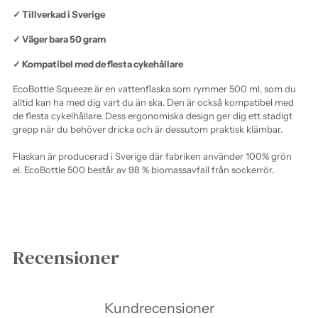
✓ Tillverkad i Sverige
✓ Väger bara 50 gram
✓ Kompatibel med de flesta cykehållare
EcoBottle Squeeze är en vattenflaska som rymmer 500 ml, som du
alltid kan ha med dig vart du än ska. Den är också kompatibel med
de flesta cykelhållare. Dess ergonomiska design ger dig ett stadigt
grepp när du behöver dricka och är dessutom praktisk klämbar.
Flaskan är producerad i Sverige där fabriken använder 100% grön
el. EcoBottle 500 består av 98 % biomassavfall från sockerrör.
Lägger
produkten
Recensioner
i
varukorgen
Kundrecensioner