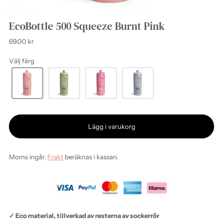
EcoBottle 500 Squeeze Burnt Pink
Ordinarie
69.00 kr
pris
Välj färg
Lägg i varukorg
Moms ingår.
Frakt
beräknas i kassan.
✓ Eco material, tillverkad av resterna av sockerrör