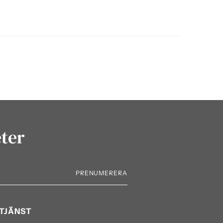
eter
PRENUMERERA
TJÄNST