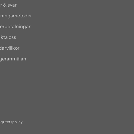
r & svar
alningsmetoder
terbetalningar
kta oss
arvillkor
ngeranmälan
egritetspolicy.