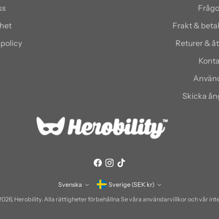
ss
Frågo
het
Frakt & bet
spolicy
Returer & å
Konta
Använd
Skicka å
Valuta
Svenska
Sverige (SEK kr)
Språk
2026,
Herobility
. Alla rättigheter förbehållna Se våra användarvillkor och vår int