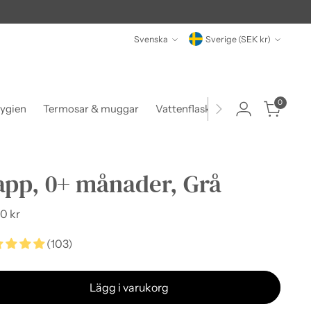
Språk
Valuta
Svenska
Sverige (SEK kr)
0
ygien
Termosar & muggar
Vattenflaskor
Matlådor & beh
app, 0+ månader, Grå
narie
0 kr
(103)
Lägg i varukorg