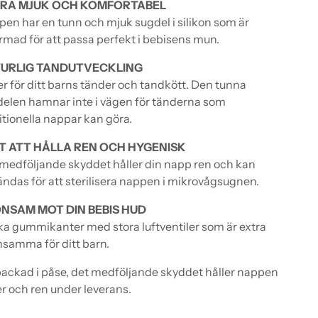
RA MJUK OCH KOMFORTABEL
en har en tunn och mjuk sugdel i silikon som är
rmad för att passa perfekt i bebisens mun.
URLIG TANDUTVECKLING
r för ditt barns tänder och tandkött. Den tunna
elen hamnar inte i vägen för tänderna som
itionella nappar kan göra.
T ATT HÅLLA REN OCH HYGENISK
medföljande skyddet håller din napp ren och kan
ndas för att sterilisera nappen i mikrovågsugnen.
NSAM MOT DIN BEBIS HUD
a gummikanter med stora luftventiler som är extra
samma för ditt barn.
ackad i påse, det medföljande skyddet håller nappen
r och ren under leverans.