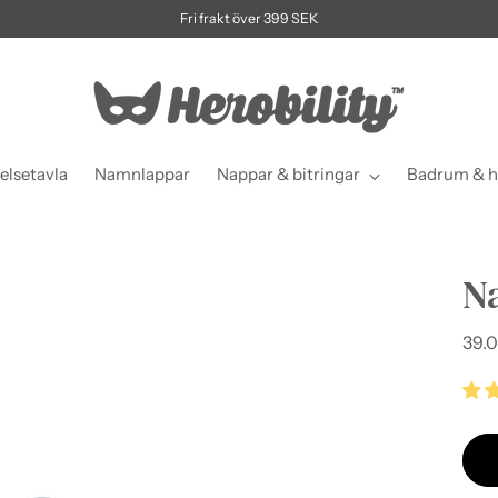
Fri frakt över 399 SEK
elsetavla
Namnlappar
Nappar & bitringar
Badrum & h
N
Ordi
39.0
pris