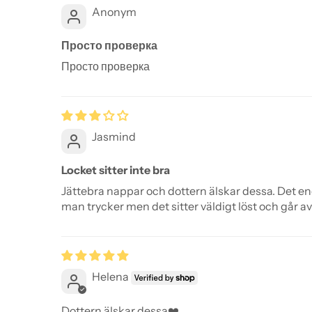
Anonym
Просто проверка
Просто проверка
Jasmind
Locket sitter inte bra
Jättebra nappar och dottern älskar dessa. Det end
man trycker men det sitter väldigt löst och går av
Helena
Dottern älskar dessa❤️