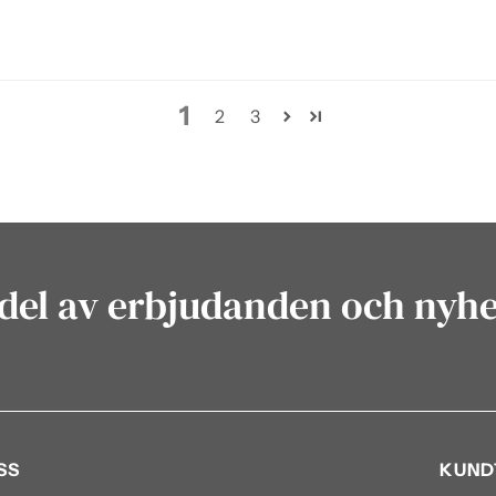
1
2
3
del av erbjudanden och nyh
SS
KUND