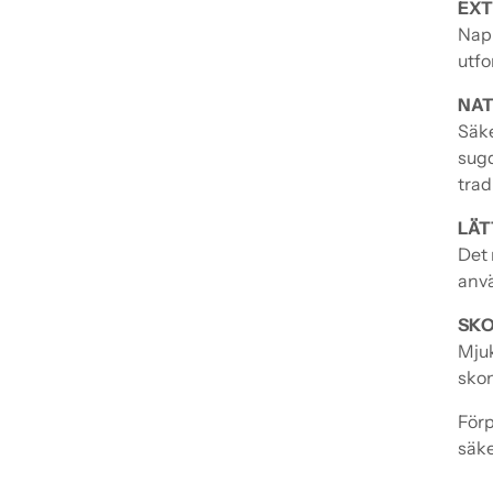
EXT
Napp
utfo
NAT
Säke
sugd
trad
LÄT
Det 
anvä
SKO
Mjuk
skon
Förp
säke