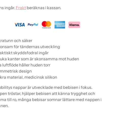
s ingår.
Frakt
beräknas i kassan.
tratunn och säker
onsam för tändernas utveckling
aktiskt skyddsfodral ingår
juka kanter som är skonsamma mot huden
a luftflöde håller huden torr
ymmetrisk design
kra material, medicinsk silikon
bilitys nappar är utvecklade med bebisen i fokus.
en tröstar, hjälper bebisen att känna trygghet och
a till ro, många bebisar somnar lättare med nappen i
nen.