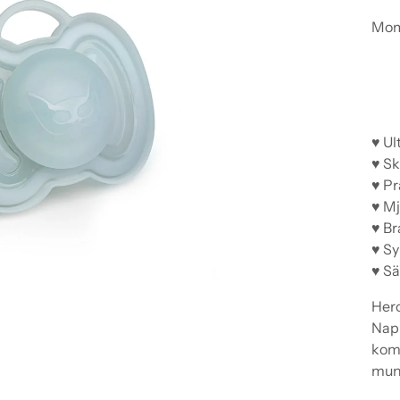
Mom
♥ Ul
♥ Sk
♥ Pr
♥ M
♥ Br
♥ S
♥ Sä
Hero
Napp
komm
mun