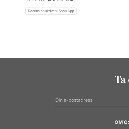
Recension skriven i Shop App
Ta 
Din
e-
postadress
OM O