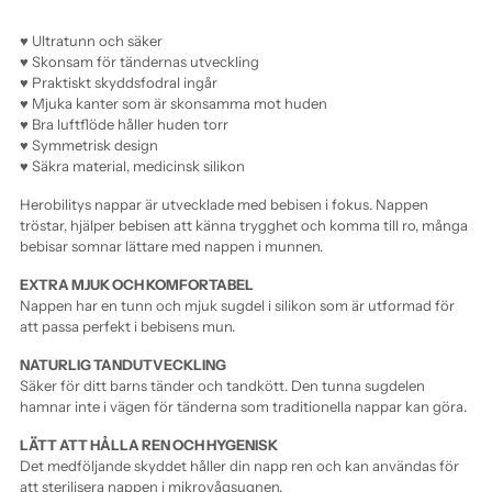
♥ Ultratunn och säker
♥ Skonsam för tändernas utveckling
♥ Praktiskt skyddsfodral ingår
♥ Mjuka kanter som är skonsamma mot huden
♥ Bra luftflöde håller huden torr
♥ Symmetrisk design
♥ Säkra material, medicinsk silikon
Herobilitys nappar är utvecklade med bebisen i fokus. Nappen
tröstar, hjälper bebisen att känna trygghet och komma till ro, många
bebisar somnar lättare med nappen i munnen.
EXTRA MJUK OCH KOMFORTABEL
Nappen har en tunn och mjuk sugdel i silikon som är utformad för
att passa perfekt i bebisens mun.
NATURLIG TANDUTVECKLING
Säker för ditt barns tänder och tandkött. Den tunna sugdelen
hamnar inte i vägen för tänderna som traditionella nappar kan göra.
LÄTT ATT HÅLLA REN OCH HYGENISK
Det medföljande skyddet håller din napp ren och kan användas för
att sterilisera nappen i mikrovågsugnen.