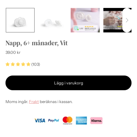
Napp, 6+ månader, Vit
Ordinarie
39.00 kr
pris
(103)
Lägg i varukorg
Moms ingår.
Frakt
beräknas i kassan.