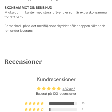
SKONSAM MOT DIN BEBIS HUD
Mjuka gummikanter med stora luftventiler som är extra skonsamma
för ditt barn.
Förpackad i påse, det medföljande skyddet håller nappen säker och
ren under leverans.
Lägger
produkten
Recensioner
i
varukorgen
Kundrecensioner
4.82 av 5
Baserat på 103 recensioner
93
5