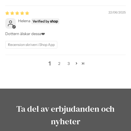
22/06/2025
Helena
Dottern älskar dessa❤️
Recension skriven i Shop App
1
2
3
Ta del av erbjudanden och
nyheter