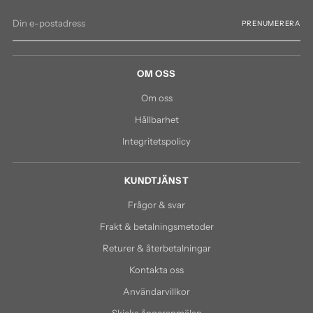
Din
PRENUMERERA
e-
postadress
OM OSS
Om oss
Hållbarhet
Integritetspolicy
KUNDTJÄNST
Frågor & svar
Frakt & betalningsmetoder
Returer & återbetalningar
Kontakta oss
Användarvillkor
Skicka ångeranmälan