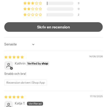
3
0
2
Skriv en recension
Sort by
14/06/2026
Kathrin
Snabb och bra!
Recension skriven i Shop App
17/10/2025
Katja T.