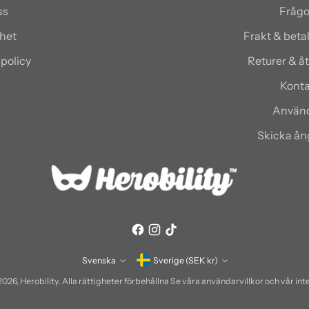
ss
Frågo
het
Frakt & bet
spolicy
Returer & å
Konta
Använd
Skicka å
Valuta
Svenska
Sverige (SEK kr)
Språk
2026,
Herobility
. Alla rättigheter förbehållna Se våra användarvillkor och vår int