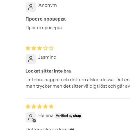
Anonym
Просто проверка
Просто проверка
Jasmind
Locket sitter inte bra
Jättebra nappar och dottern älskar dessa. Det end
man trycker men det sitter väldigt löst och går av
Helena
Dottern älskar dessa❤️