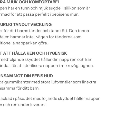
RA MJUK OCH KOMFORTABEL
en har en tunn och mjuk sugdel i silikon som är
rmad för att passa perfekt i bebisens mun.
URLIG TANDUTVECKLING
r för ditt barns tänder och tandkött. Den tunna
elen hamnar inte i vägen för tänderna som
itionella nappar kan göra.
T ATT HÅLLA REN OCH HYGENISK
medföljande skyddet håller din napp ren och kan
ndas för att sterilisera nappen i mikrovågsugnen.
NSAM MOT DIN BEBIS HUD
a gummikanter med stora luftventiler som är extra
samma för ditt barn.
ackad i påse, det medföljande skyddet håller nappen
r och ren under leverans.