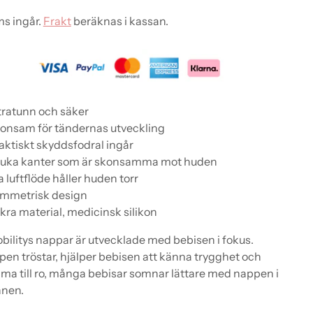
s ingår.
Frakt
beräknas i kassan.
tratunn och säker
onsam för tändernas utveckling
aktiskt skyddsfodral ingår
juka kanter som är skonsamma mot huden
a luftflöde håller huden torr
ymmetrisk design
kra material, medicinsk silikon
bilitys nappar är utvecklade med bebisen i fokus.
en tröstar, hjälper bebisen att känna trygghet och
a till ro, många bebisar somnar lättare med nappen i
nen.