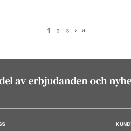
1
2
3
del av erbjudanden och nyh
SS
KUND