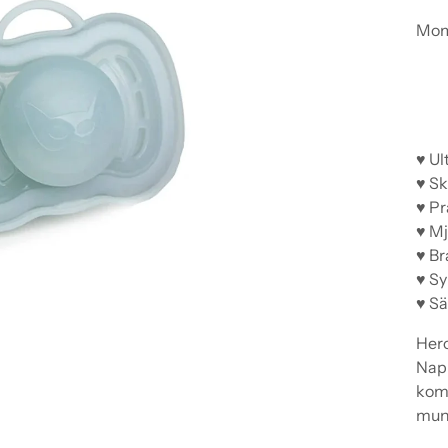
Mom
♥ Ul
♥ Sk
♥ Pr
♥ M
♥ Br
♥ S
♥ Sä
Hero
Napp
komm
mun