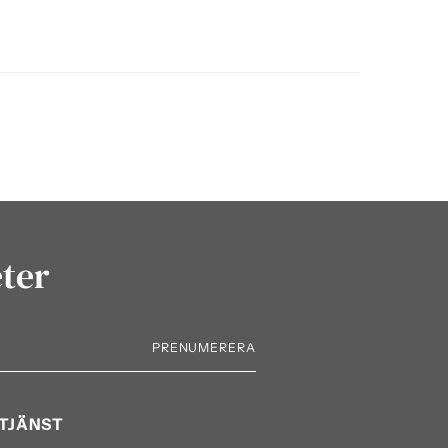
eter
PRENUMERERA
TJÄNST