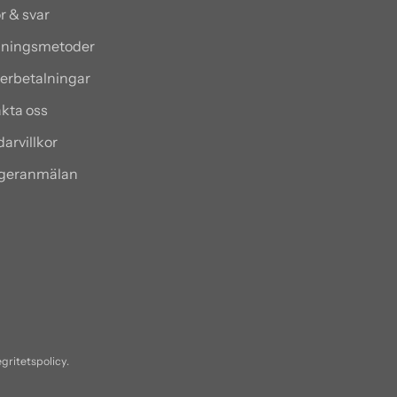
r & svar
alningsmetoder
terbetalningar
kta oss
arvillkor
ngeranmälan
egritetspolicy.