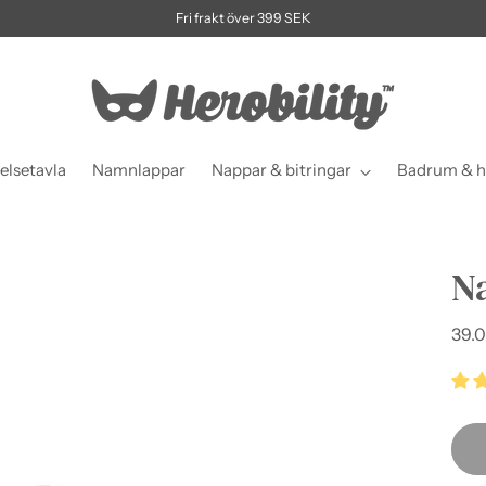
Fri frakt över 399 SEK
elsetavla
Namnlappar
Nappar & bitringar
Badrum & h
N
Ordi
39.0
pris