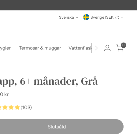
Språk
Valuta
Svenska
Sverige (SEK kr)
0
ygien
Termosar & muggar
Vattenflaskor
Matlådor & beh
app, 6+ månader, Grå
narie
0 kr
(103)
Slutsåld