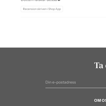
Recension skriven i Shop App
Ta 
Din
e-
postadress
OM O