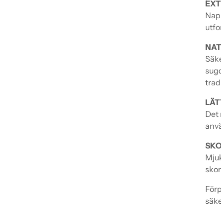
EXT
Napp
utfo
NAT
Säke
sugd
trad
LÄT
Det 
anvä
SKO
Mjuk
skon
Förp
säke