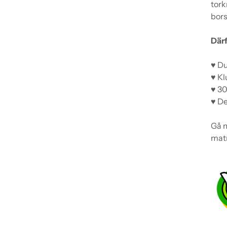
tork
bors
Därf
♥ Du
♥ Kl
♥ 30
♥ De
Gå 
mat