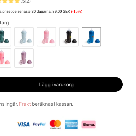
(512)
a priset de senaste 30 dagarna:
89.00 SEK
(-15%)
 färg
Lägg i varukorg
s ingår.
Frakt
beräknas i kassan.