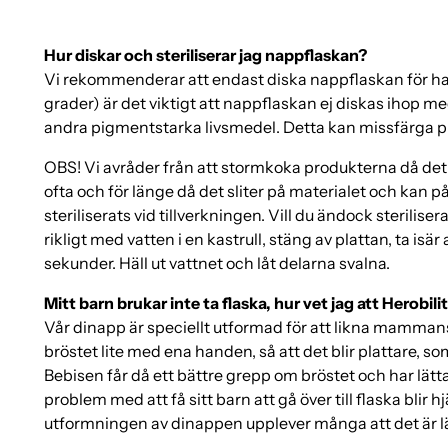
Hur diskar och steriliserar jag nappflaskan?
Vi rekommenderar att endast diska nappflaskan för ha
grader) är det viktigt att nappflaskan ej diskas ihop me
andra pigmentstarka livsmedel. Detta kan missfärga plas
OBS! Vi avråder från att stormkoka produkterna då det k
ofta och för länge då det sliter på materialet och kan
steriliserats vid tillverkningen. Vill du ändock sterilis
rikligt med vatten i en kastrull, stäng av plattan, ta isä
sekunder. Häll ut vattnet och låt delarna svalna.
Mitt barn brukar inte ta flaska, hur vet jag att Herob
Vår dinapp är speciellt utformad för att likna mamm
bröstet lite med ena handen, så att det blir plattare,
Bebisen får då ett bättre grepp om bröstet och har lätt
problem med att få sitt barn att gå över till flaska blir 
utformningen av dinappen upplever många att det är l