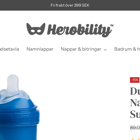
Fri frakt över 399 SEK
elsetavla
Namnlappar
Nappar & bitringar
Badrum & h
-15%
Du
N
S
Ordi
89.0
pris