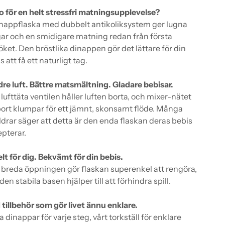
 för en helt stressfri matningsupplevelse?
nappflaska med dubbelt antikoliksystem ger lugna
r och en smidigare matning redan från första
öket. Den bröstlika dinappen gör det lättare för din
s att få ett naturligt tag.
re luft. Bättre matsmältning. Gladare bebisar.
lufttäta ventilen håller luften borta, och mixer-nätet
bort klumpar för ett jämnt, skonsamt flöde. Många
ldrar säger att detta är den enda flaskan deras bebis
pterar.
lt för dig. Bekvämt för din bebis.
breda öppningen gör flaskan superenkel att rengöra,
den stabila basen hjälper till att förhindra spill.
tillbehör som gör livet ännu enklare.
a dinappar för varje steg, vårt torkställ för enklare