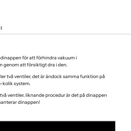
Läg
pro
i
t
var
v dinappen för att förhindra vakuum i
n genom att försiktigt dra i den.
ler två ventiler, det är ändock samma funktion på
-kolik system.
vå ventiler, liknande procedur är det på dinappen
 hanterar dinappen!