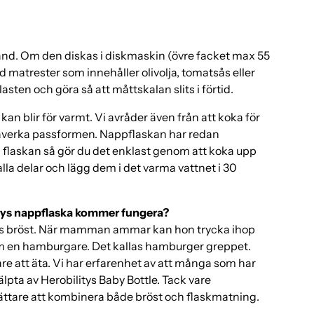
nd. Om den diskas i diskmaskin (övre facket max 55
d matrester som innehåller olivolja, tomatsås eller
ten och göra så att måttskalan slits i förtid.
an blir för varmt. Vi avråder även från att koka för
 påverka passformen. Nappflaskan har redan
era flaskan så gör du det enklast genom att koka upp
r alla delar och lägg dem i det varma vattnet i 30
ilitys nappflaska kommer fungera?
ans bröst. När mamman ammar kan hon trycka ihop
 som en hamburgare. Det kallas hamburger greppet.
are att äta. Vi har erfarenhet av att många som har
hjälpta av Herobilitys Baby Bottle. Tack vare
ättare att kombinera både bröst och flaskmatning.