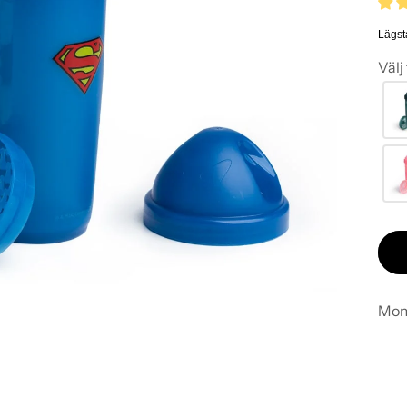
Lägst
Välj
Mom