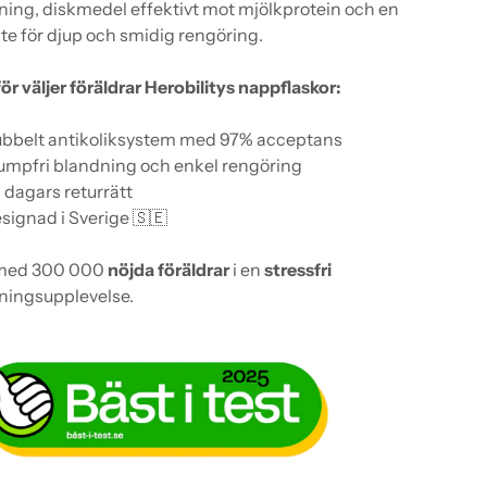
ning, di
skmedel effektivt mot mjölkprotein
och en
te för djup och smidig rengöring.
ör väljer föräldrar Herobilitys nappflaskor:
bbelt antikoliksystem med 97% acceptans
umpfri blandning och enkel rengöring
 dagars returrätt
signad i Sverige 🇸🇪
med 300 000
nöjda föräldrar
i en
stressfri
ningsupplevelse.