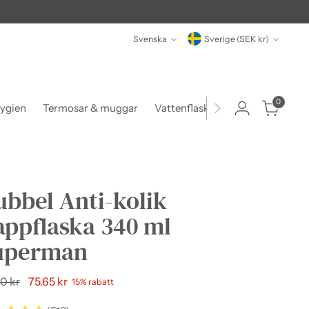
Språk
Valuta
Svenska
Sverige (SEK kr)
0
ygien
Termosar & muggar
Vattenflaskor
Matlådor & beh
bbel Anti-kolik
appflaska 340 ml
uperman
narie
0 kr
75.65 kr
15% rabatt