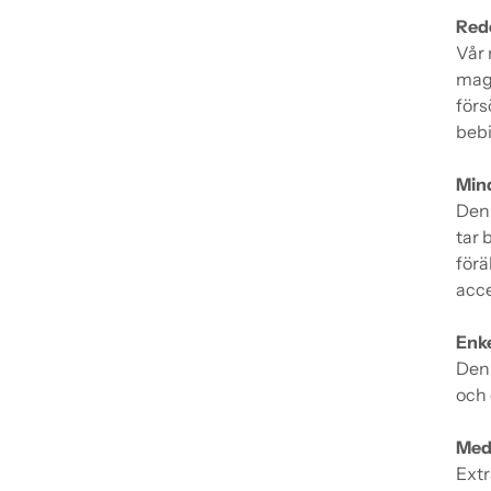
Redo
Vår 
maga
förs
bebi
Mind
Den 
tar 
förä
acce
Enke
Den 
och 
Med 
Extr