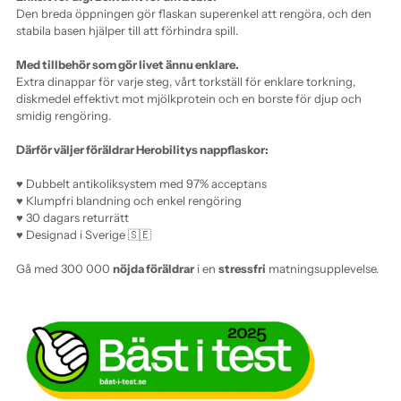
Den breda öppningen gör flaskan superenkel att rengöra, och den
stabila basen hjälper till att förhindra spill.
Med tillbehör som gör livet ännu enklare.
Extra dinappar för varje steg, vårt torkställ för enklare torkning,
di
skmedel effektivt mot mjölkprotein
och en borste för djup och
smidig rengöring.
Därför väljer föräldrar Herobilitys nappflaskor:
♥ Dubbelt antikoliksystem med 97% acceptans
♥ Klumpfri blandning och enkel rengöring
♥ 30 dagars returrätt
♥ Designad i Sverige 🇸🇪
Gå med 300 000
nöjda föräldrar
i en
stressfri
matningsupplevelse.