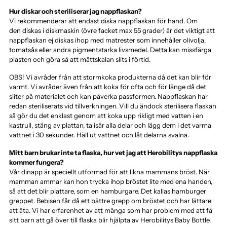
Hur diskar och steriliserar jag nappflaskan?
Vi rekommenderar att endast diska nappflaskan för hand. Om
den diskas i diskmaskin (övre facket max 55 grader) är det viktigt att
nappflaskan ej diskas ihop med matrester som innehåller olivolja,
tomatsås eller andra pigmentstarka livsmedel. Detta kan missfärga
plasten och göra så att måttskalan slits i förtid.
OBS! Vi avråder från att stormkoka produkterna då det kan blir för
varmt. Vi avråder även från att koka för ofta och för länge då det
sliter på materialet och kan påverka passformen. Nappflaskan har
redan steriliserats vid tillverkningen. Vill du ändock sterilisera flaskan
så gör du det enklast genom att koka upp rikligt med vatten i en
kastrull, stäng av plattan, ta isär alla delar och lägg dem i det varma
vattnet i 30 sekunder. Häll ut vattnet och låt delarna svalna.
Mitt barn brukar inte ta flaska, hur vet jag att Herobilitys nappflaska
kommer fungera?
Vår dinapp är speciellt utformad för att likna mammans bröst. När
mamman ammar kan hon trycka ihop bröstet lite med ena handen,
så att det blir plattare, som en hamburgare. Det kallas hamburger
greppet. Bebisen får då ett bättre grepp om bröstet och har lättare
att äta. Vi har erfarenhet av att många som har problem med att få
sitt barn att gå över till flaska blir hjälpta av Herobilitys Baby Bottle.