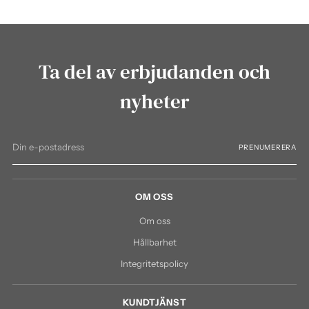
Ta del av erbjudanden och
nyheter
Din
PRENUMERERA
e-
postadress
OM OSS
Om oss
Hållbarhet
Integritetspolicy
KUNDTJÄNST