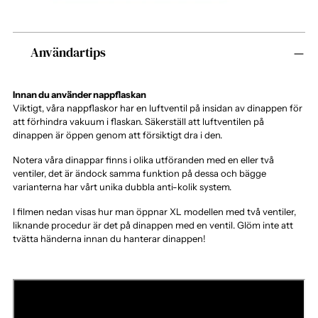
Lägger
Användartips
produkten
i
varukorgen
Innan du använder nappflaskan
Viktigt, våra nappflaskor har en luftventil på insidan av dinappen för
att förhindra vakuum i flaskan. Säkerställ att luftventilen på
dinappen är öppen genom att försiktigt dra i den.
Notera våra dinappar finns i olika utföranden med en eller två
ventiler, det är ändock samma funktion på dessa och bägge
varianterna har vårt unika dubbla anti-kolik system.
I filmen nedan visas hur man öppnar XL modellen med två ventiler,
liknande procedur är det på dinappen med en ventil. Glöm inte att
tvätta händerna innan du hanterar dinappen!