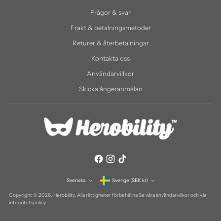
Frågor & svar
Frakt & betalningsmetoder
Returer & återbetalningar
Kontakta oss
Användarvillkor
Skicka ångeranmälan
Valuta
Svenska
Sverige (SEK kr)
Språk
Copyright © 2026,
Herobility
. Alla rättigheter förbehållna Se våra användarvillkor och vår
integritetspolicy.