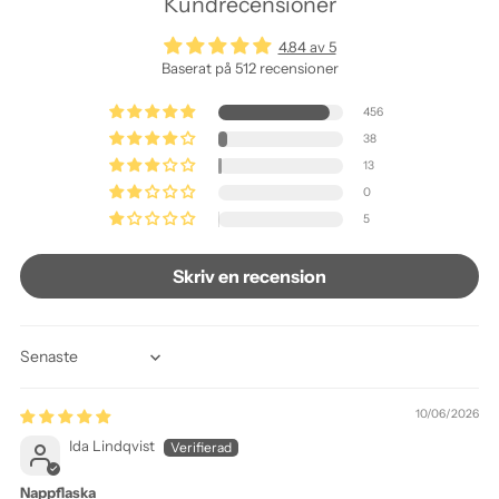
Kundrecensioner
4.84 av 5
Baserat på 512 recensioner
456
38
13
0
5
Skriv en recension
Sort by
10/06/2026
Ida Lindqvist
Nappflaska