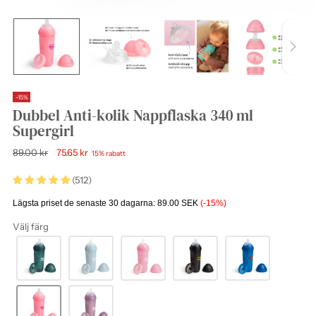
-15%
Dubbel Anti-kolik Nappflaska 340 ml
Supergirl
Ordinarie
89.00 kr
75.65 kr
15% rabatt
pris
(512)
Lägsta priset de senaste 30 dagarna:
89.00 SEK
(-15%)
Välj färg