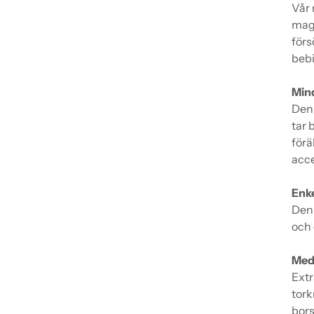
Vår 
maga
förs
bebi
Mind
Den 
tar 
förä
acce
Enke
Den 
och 
Med 
Extr
tork
bors