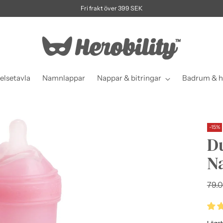
Fri frakt över 399 SEK
elsetavla
Namnlappar
Nappar & bitringar
Badrum & h
-15%
Du
N
Ordi
79.0
pris