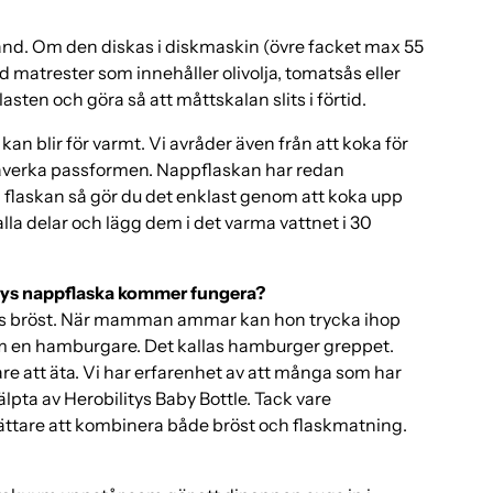
nd. Om den diskas i diskmaskin (övre facket max 55
d matrester som innehåller olivolja, tomatsås eller
ten och göra så att måttskalan slits i förtid.
an blir för varmt. Vi avråder även från att koka för
 påverka passformen. Nappflaskan har redan
era flaskan så gör du det enklast genom att koka upp
r alla delar och lägg dem i det varma vattnet i 30
ilitys nappflaska kommer fungera?
ans bröst. När mamman ammar kan hon trycka ihop
 som en hamburgare. Det kallas hamburger greppet.
are att äta. Vi har erfarenhet av att många som har
hjälpta av Herobilitys Baby Bottle. Tack vare
ättare att kombinera både bröst och flaskmatning.