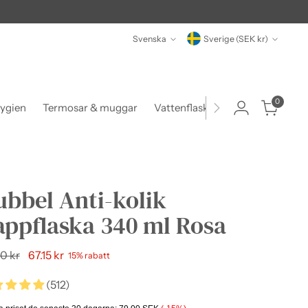
Språk
Valuta
Svenska
Sverige (SEK kr)
0
ygien
Termosar & muggar
Vattenflaskor
Matlådor & beh
bbel Anti-kolik
appflaska 340 ml Rosa
narie
0 kr
67.15 kr
15% rabatt
(512)