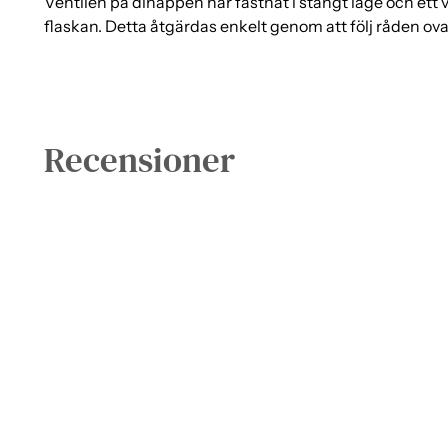
Ventilen på dinappen har fastnat i stängt läge och ett
flaskan. Detta åtgärdas enkelt genom att följ råden o
Recensioner