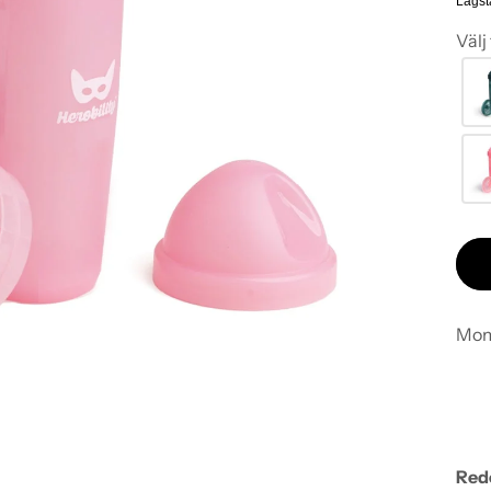
Lägst
Välj
Mom
Redo