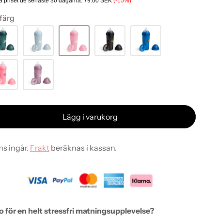
a priset de senaste 30 dagarna:
79.00 SEK
(-15%)
 färg
Lägg i varukorg
s ingår.
Frakt
beräknas i kassan.
 för en helt stressfri matningsupplevelse?