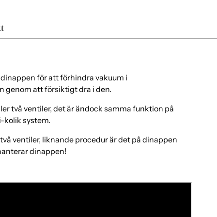
pro
i
t
var
v dinappen för att förhindra vakuum i
n genom att försiktigt dra i den.
ler två ventiler, det är ändock samma funktion på
-kolik system.
vå ventiler, liknande procedur är det på dinappen
 hanterar dinappen!