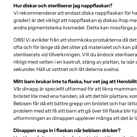
Hur diskar och steriliserar jag nappflaskan?
Vi rekommenderar att endast diska nappflaskan för ha
grader) är det viktigt att nappflaskan ej diskas ihop me
andra pigmentstarka livsmedel. Detta kan missfärga plas
OBS! Vi avråder från att stormkoka produkterna då det k
ofta och för länge då det sliter på materialet och kan
steriliserats vid tillverkningen. Vill du ändock sterilis
rikligt med vatten i en kastrull, stäng av plattan, ta isä
sekunder. Häll ut vattnet och låt delarna svalna.
Mitt barn brukar inte ta flaska, hur vet jag att Herob
Vår dinapp är speciellt utformad för att likna mamm
bröstet lite med ena handen, så att det blir plattare,
Bebisen får då ett bättre grepp om bröstet och har lätt
problem med att få sitt barn att gå över till flaska blir 
utformningen av dinappen upplever många att det är l
Dinappen sugs in i flaskan när bebisen dricker?