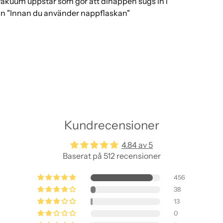
 vakuum uppstår som gör att dinappen sugs in i
van "Innan du använder nappflaskan"
Kundrecensioner
4.84 av 5
Baserat på 512 recensioner
456
38
13
0