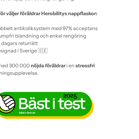
ör väljer föräldrar Herobilitys nappflaskor:
bbelt antikoliksystem med 97% acceptans
umpfri blandning och enkel rengöring
 dagars returrätt
signad i Sverige 🇸🇪
med 300 000
nöjda föräldrar
i en
stressfri
ningsupplevelse.
ger