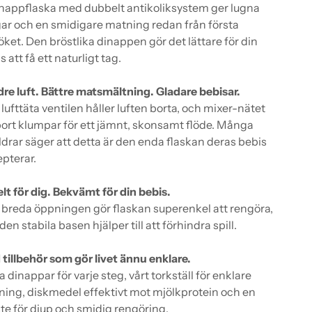
nappflaska med dubbelt antikoliksystem ger lugna
r och en smidigare matning redan från första
öket. Den bröstlika dinappen gör det lättare för din
s att få ett naturligt tag.
re luft. Bättre matsmältning. Gladare bebisar.
lufttäta ventilen håller luften borta, och mixer-nätet
bort klumpar för ett jämnt, skonsamt flöde. Många
ldrar säger att detta är den enda flaskan deras bebis
pterar.
lt för dig. Bekvämt för din bebis.
breda öppningen gör flaskan superenkel att rengöra,
den stabila basen hjälper till att förhindra spill.
tillbehör som gör livet ännu enklare.
a dinappar för varje steg, vårt torkställ för enklare
ning, di
skmedel effektivt mot mjölkprotein
och en
te för djup och smidig rengöring.