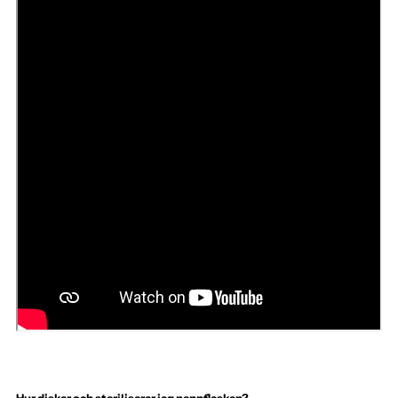
Hur diskar och steriliserar jag nappflaskan?