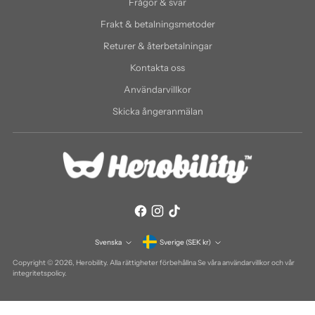
Frågor & svar
Frakt & betalningsmetoder
Returer & återbetalningar
Kontakta oss
Användarvillkor
Skicka ångeranmälan
Valuta
Svenska
Sverige (SEK kr)
Språk
Copyright © 2026,
Herobility
. Alla rättigheter förbehållna Se våra användarvillkor och vår
integritetspolicy.