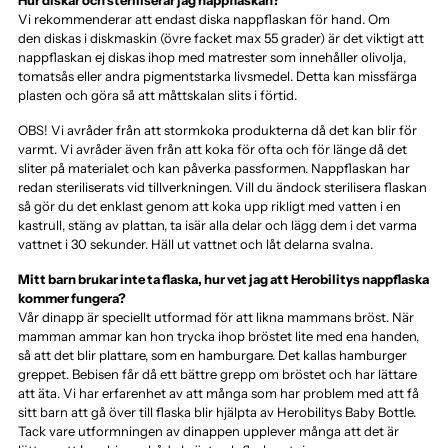
Vi rekommenderar att endast diska nappflaskan för hand. Om
den diskas i diskmaskin (övre facket max 55 grader) är det viktigt att
nappflaskan ej diskas ihop med matrester som innehåller olivolja,
tomatsås eller andra pigmentstarka livsmedel. Detta kan missfärga
plasten och göra så att måttskalan slits i förtid.
OBS! Vi avråder från att stormkoka produkterna då det kan blir för
varmt. Vi avråder även från att koka för ofta och för länge då det
sliter på materialet och kan påverka passformen. Nappflaskan har
redan steriliserats vid tillverkningen. Vill du ändock sterilisera flaskan
så gör du det enklast genom att koka upp rikligt med vatten i en
kastrull, stäng av plattan, ta isär alla delar och lägg dem i det varma
vattnet i 30 sekunder. Häll ut vattnet och låt delarna svalna.
Mitt barn brukar inte ta flaska, hur vet jag att Herobilitys nappflaska
kommer fungera?
Vår dinapp är speciellt utformad för att likna mammans bröst. När
mamman ammar kan hon trycka ihop bröstet lite med ena handen,
så att det blir plattare, som en hamburgare. Det kallas hamburger
greppet. Bebisen får då ett bättre grepp om bröstet och har lättare
att äta. Vi har erfarenhet av att många som har problem med att få
sitt barn att gå över till flaska blir hjälpta av Herobilitys Baby Bottle.
Tack vare utformningen av dinappen upplever många att det är