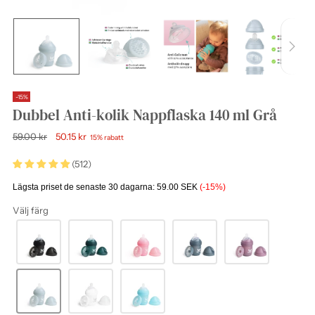
-15%
Dubbel Anti-kolik Nappflaska 140 ml Grå
Ordinarie
59.00 kr
50.15 kr
15% rabatt
pris
(512)
Lägsta priset de senaste 30 dagarna:
59.00 SEK
(-15%)
Välj färg