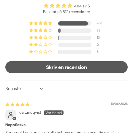
4.84 av 5
Baserat på 512 recensioner
456
38
13
0
5
Skriv en recension
Sort by
10/06/2026
Ida Lindqvist
Nappflaska
Supernöjd och om jag skulle behöva nämna en negativ sak så är