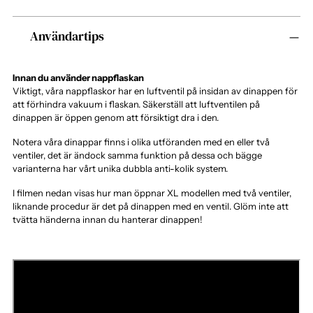
Lägger
Användartips
produkten
i
varukorgen
Innan du använder nappflaskan
Viktigt, våra nappflaskor har en luftventil på insidan av dinappen för
att förhindra vakuum i flaskan. Säkerställ att luftventilen på
dinappen är öppen genom att försiktigt dra i den.
Notera våra dinappar finns i olika utföranden med en eller två
ventiler, det är ändock samma funktion på dessa och bägge
varianterna har vårt unika dubbla anti-kolik system.
I filmen nedan visas hur man öppnar XL modellen med två ventiler,
liknande procedur är det på dinappen med en ventil. Glöm inte att
tvätta händerna innan du hanterar dinappen!