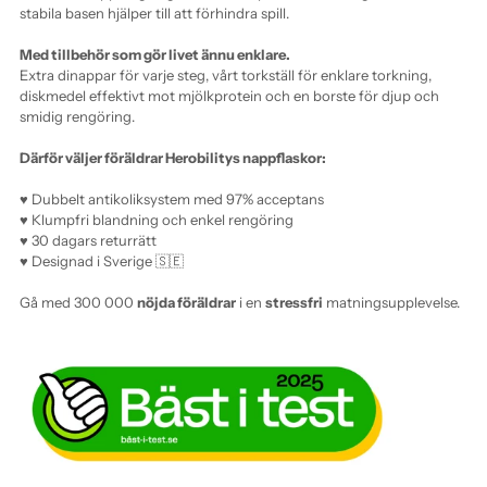
stabila basen hjälper till att förhindra spill.
Med tillbehör som gör livet ännu enklare.
Extra dinappar för varje steg, vårt torkställ för enklare torkning,
di
skmedel effektivt mot mjölkprotein
och en borste för djup och
smidig rengöring.
Därför väljer föräldrar Herobilitys nappflaskor:
♥ Dubbelt antikoliksystem med 97% acceptans
♥ Klumpfri blandning och enkel rengöring
♥ 30 dagars returrätt
♥ Designad i Sverige 🇸🇪
Gå med 300 000
nöjda föräldrar
i en
stressfri
matningsupplevelse.