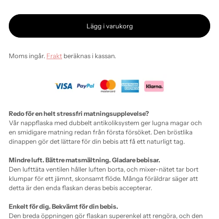
Lägg i varukorg
Moms ingår.
Frakt
beräknas i kassan.
Redo för en helt stressfri matningsupplevelse?
Vår nappflaska med dubbelt antikoliksystem ger lugna magar och
en smidigare matning redan från första försöket. Den bröstlika
dinappen gör det lättare för din bebis att få ett naturligt tag.
Mindre luft. Bättre matsmältning. Gladare bebisar.
Den lufttäta ventilen håller luften borta, och mixer-nätet tar bort
klumpar för ett jämnt, skonsamt flöde. Många föräldrar säger att
detta är den enda flaskan deras bebis accepterar.
Enkelt för dig. Bekvämt för din bebis.
Den breda öppningen gör flaskan superenkel att rengöra, och den