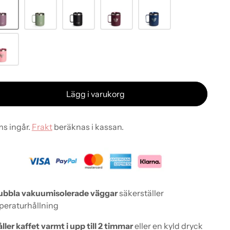
Lägg i varukorg
s ingår.
Frakt
beräknas i kassan.
ubbla vakuumisolerade väggar
säkerställer
peraturhållning
ller kaffet varmt i upp till 2 timmar
eller en kyld dryck