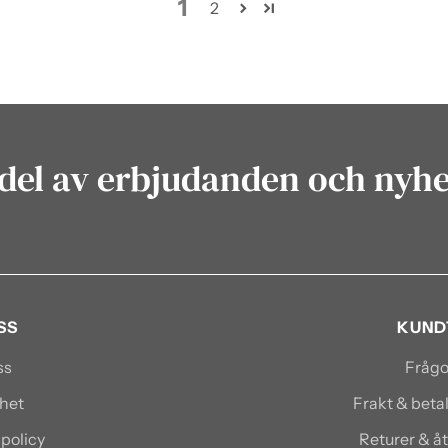
1
2
del av erbjudanden och nyh
SS
KUND
ss
Frågo
het
Frakt & bet
spolicy
Returer & å