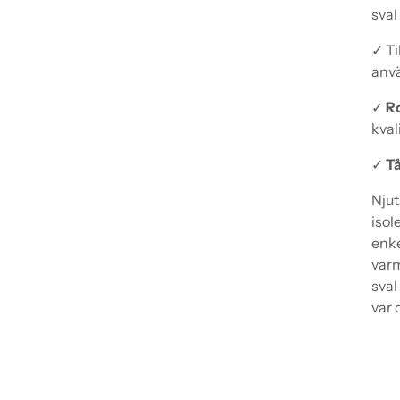
sval
✓ Ti
anv
✓
Ro
kval
✓
Tå
Njut
isol
enke
varm
sval
var 
Läg
pro
i