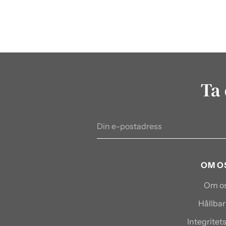
Ta 
Din
e-
postadress
OM O
Om o
Hållbar
Integritet