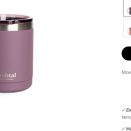
Mom
✓
D
tem
✓
Hå