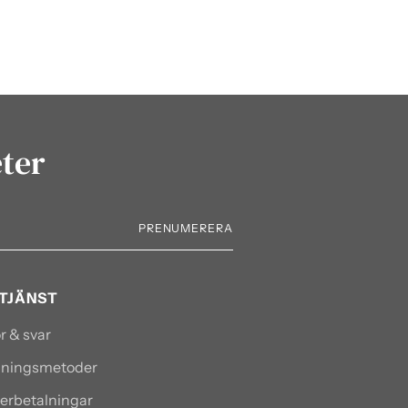
eter
PRENUMERERA
TJÄNST
r & svar
alningsmetoder
terbetalningar