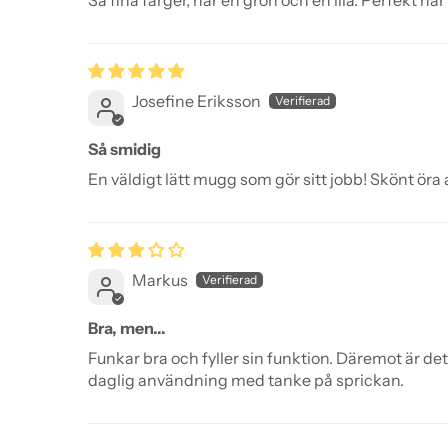
Så fina färger, har en grön och en lila. Perfekt n
Josefine Eriksson
Så smidig
En väldigt lätt mugg som gör sitt jobb! Skönt öra at
Markus
Bra, men...
Funkar bra och fyller sin funktion. Däremot är de
daglig användning med tanke på sprickan.