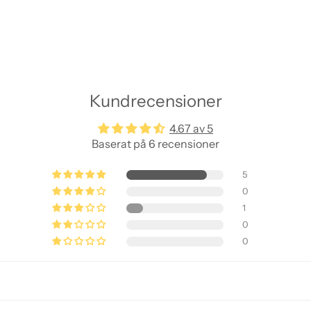
var
Kundrecensioner
4.67 av 5
Baserat på 6 recensioner
5
0
1
0
0