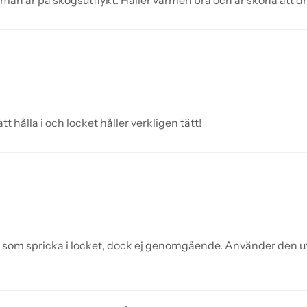
är man är på skogsutflykt. Håller värmen bra och är sköna att d
t hålla i och locket håller verkligen tätt!
t som spricka i locket, dock ej genomgående. Använder den uta