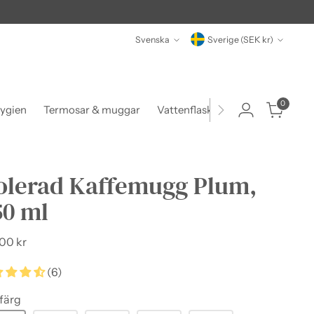
Språk
Valuta
Svenska
Sverige (SEK kr)
0
ygien
Termosar & muggar
Vattenflaskor
Matlådor & beh
solerad Kaffemugg Plum,
50 ml
narie
00 kr
(6)
 färg