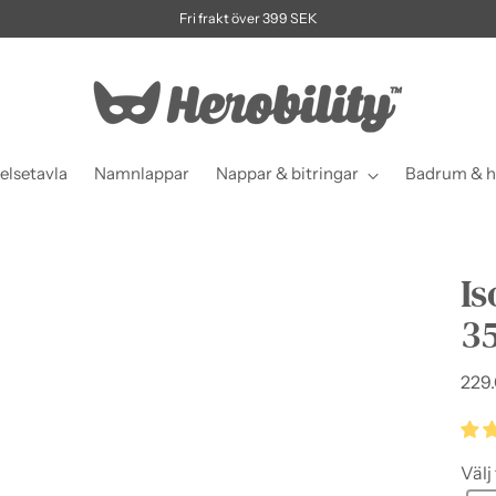
Fri frakt över 399 SEK
elsetavla
Namnlappar
Nappar & bitringar
Badrum & h
I
3
Ordi
229.
pris
Välj