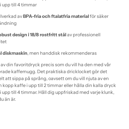
 i upp till 4 timmar
llverkad av
BPA-fria och ftalatfria material
för säker
ändning
bust design i 18/8 rostfritt stål
av professionell
itet
l diskmaskin
, men handdisk rekommenderas
 av din favoritdryck precis som du vill ha den med vår
erade kaffemugg. Det praktiska dricklocket gör det
lt att sippa på språng, oavsett om du vill njuta av en
 kopp kaffe i upp till 2 timmar eller hålla din kalla dryck
 i upp till 4 timmar. Håll dig uppfriskad med varje klunk,
du än är.
ger
dukten