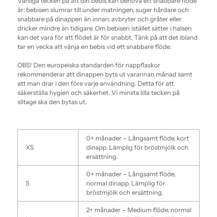
Vanliga tecken på att din bebis kan behöva ett snabbare flöde
är: bebisen slumrar till under matningen, suger hårdare och
snabbare på dinappen än innan, avbryter och gråter eller
dricker mindre än tidigare. Om bebisen istället sätter i halsen
kan det vara för att flödet är för snabbt. Tänk på att det ibland
tar en vecka att vänja en bebis vid ett snabbare flöde.
OBS! Den europeiska standarden för nappflaskor
rekommenderar att dinappen byts ut varannan månad samt
att man drar i den före varje användning. Detta för att
säkerställa hygien och säkerhet. Vi minsta lilla tecken på
slitage ska den bytas ut.
0+ månader – Långsamt flöde, kort
XS
dinapp.
Lämplig för bröstmjölk och
ersättning.
0+ månader – Långsamt flöde,
S
normal dinapp.
Lämplig för
bröstmjölk och ersättning.
2+ månader – Medium flöde, normal