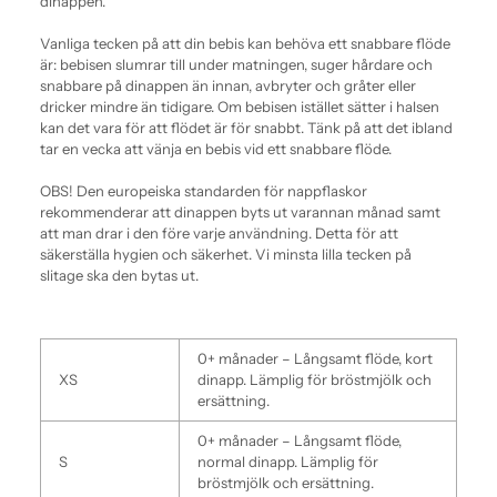
dinappen.
Vanliga tecken på att din bebis kan behöva ett snabbare flöde
är: bebisen slumrar till under matningen, suger hårdare och
snabbare på dinappen än innan, avbryter och gråter eller
dricker mindre än tidigare. Om bebisen istället sätter i halsen
kan det vara för att flödet är för snabbt. Tänk på att det ibland
tar en vecka att vänja en bebis vid ett snabbare flöde.
OBS! Den europeiska standarden för nappflaskor
rekommenderar att dinappen byts ut varannan månad samt
att man drar i den före varje användning. Detta för att
säkerställa hygien och säkerhet. Vi minsta lilla tecken på
slitage ska den bytas ut.
0+ månader – Långsamt flöde, kort
XS
dinapp.
Lämplig för bröstmjölk och
ersättning.
0+ månader – Långsamt flöde,
S
normal dinapp.
Lämplig för
bröstmjölk och ersättning.