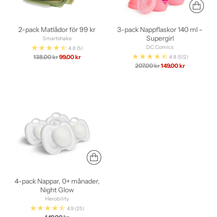
2-pack Matlådor för 99 kr
3-pack Nappflaskor 140 ml -
Supergirl
Smartshake
DC Comics
4.8
(5)
Ordinarie
138.00 kr
99.00 kr
4.8
(512)
pris
Ordinarie
207.00 kr
149.00 kr
pris
4-pack Nappar, 0+ månader,
Night Glow
Herobility
4.9
(25)