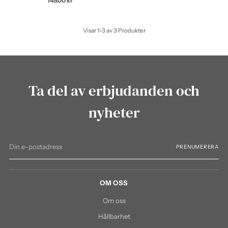
149.00 kr
Visar 1-3 av 3 Produkter
Ta del av erbjudanden och
nyheter
Din
PRENUMERERA
e-
postadress
OM OSS
Om oss
Hållbarhet