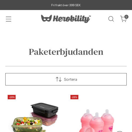
Fri frakt över 399 SEK
0
Paketerbjudanden
Sortera
-28%
-28%