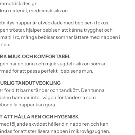
ymmetrisk design
kra material, medicinsk silikon.
bilitys nappar är utvecklade med bebisen i fokus.
en tröstar, hjälper bebisen att känna trygghet och
a till ro, många bebisar somnar lättare med nappen i
nen.
RA MJUK OCH KOMFORTABEL
en har en tunn och mjuk sugdel i silikon som är
rmad för att passa perfekt i bebisens mun.
URLIG TANDUTVECKLING
r för ditt barns tänder och tandkött. Den tunna
elen hamnar inte i vägen för tänderna som
itionella nappar kan göra.
T ATT HÅLLA REN OCH HYGENISK
medföljande skyddet håller din napp ren och kan
ndas för att sterilisera nappen i mikrovågsugnen.