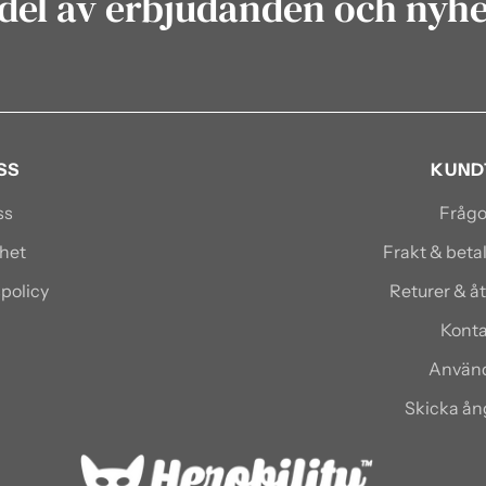
del av erbjudanden och nyh
SS
KUND
ss
Frågo
het
Frakt & bet
spolicy
Returer & å
Konta
Använd
Skicka å