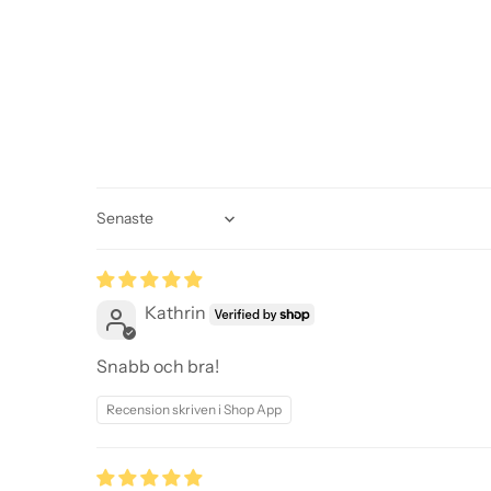
Sort by
Kathrin
Snabb och bra!
Recension skriven i Shop App