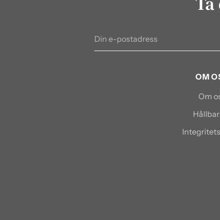
Ta 
Din
e-
postadress
OM O
Om o
Hållbar
Integritet