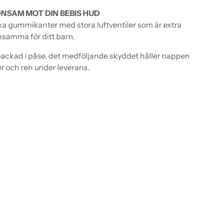
NSAM MOT DIN BEBIS HUD
a gummikanter med stora luftventiler som är extra
samma för ditt barn.
ackad i påse, det medföljande skyddet håller nappen
r och ren under leverans.
ger
dukten
ukorgen