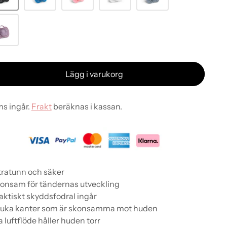
Lägg i varukorg
s ingår.
Frakt
beräknas i kassan.
tratunn och säker
onsam för tändernas utveckling
aktiskt skyddsfodral ingår
juka kanter som är skonsamma mot huden
a luftflöde håller huden torr