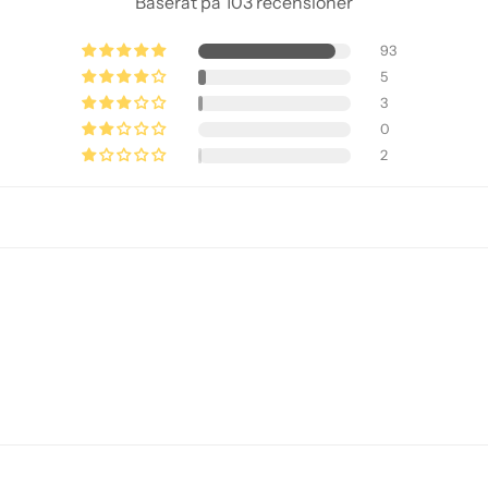
Baserat på 103 recensioner
93
5
3
0
2