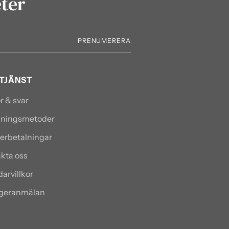
eter
PRENUMERERA
TJÄNST
r & svar
alningsmetoder
terbetalningar
kta oss
arvillkor
ngeranmälan