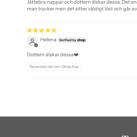
Jättebra nappar och dottern älskar dessa. Det end
man trycker men det sitter väldigt löst och går av
Helena
Dottern älskar dessa❤️
Recension skriven i Shop App