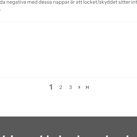
a negativa med dessa nappar är att locket/skyddet sitter inte
.
1
2
3