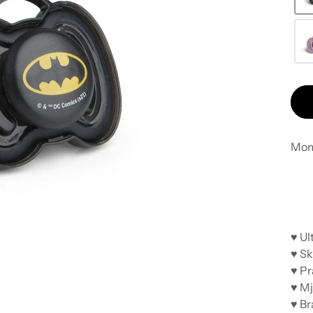
Mom
♥ Ul
♥ Sk
♥ Pr
♥ M
♥ Br