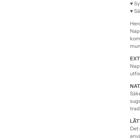
♥ S
♥ Sä
Hero
Napp
komm
mun
EXT
Napp
utfo
NAT
Säke
sugd
trad
LÄT
Det 
anvä