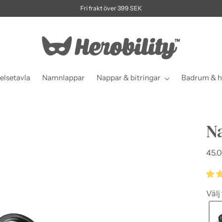
Fri frakt över 399 SEK
elsetavla
Namnlappar
Nappar & bitringar
Badrum & h
N
Ordi
45.0
pris
Välj