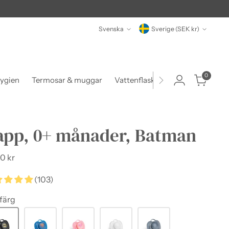
Språk
Valuta
Svenska
Sverige (SEK kr)
0
ygien
Termosar & muggar
Vattenflaskor
Matlådor & beh
app, 0+ månader, Batman
narie
0 kr
(103)
 färg