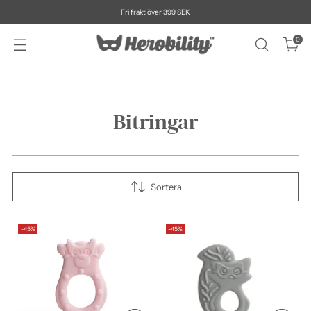
Fri frakt över 399 SEK
0
Bitringar
Sortera
-45%
-45%