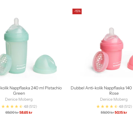
-15%
kolik Nappflaska 240 ml Pistachio
Dubbel Anti-kolik Nappflaska 140
Green
Rose
Denice Moberg
Denice Moberg
4.8
(512)
4.8
(512)
Ordinarie
Ordinarie
69.00 kr
58.65 kr
59.00 kr
50.15 kr
pris
pris