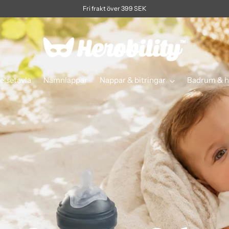
Fri frakt över 399 SEK
elsetavla
Namnlappar
Nappar & bitringar
Badrum & h