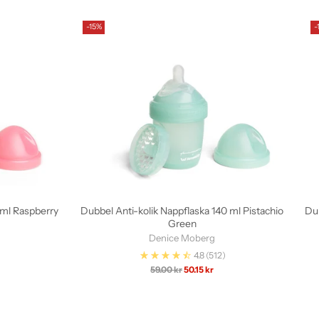
-15%
-
 ml Raspberry
Dubbel Anti-kolik Nappflaska 140 ml Pistachio
Du
Green
Denice Moberg
4.8
(512)
Ordinarie
59.00 kr
50.15 kr
pris