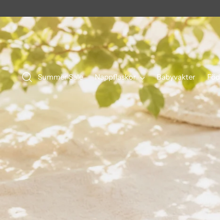
Summer Sale
Nappflaskor
Babyvakter
Föd