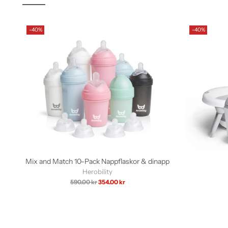
-40%
-40%
Mix and Match 10-Pack Nappflaskor & dinapp
Herobility
Ordinarie
590.00 kr
354.00 kr
pris