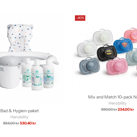
-40%
Mix and Match 10-pack N
Herobility
Ordinarie
390.00 kr
234.00 kr
Bad & Hygien-paket
pris
Herobility
Ordinarie
884.00 kr
530.40 kr
pris