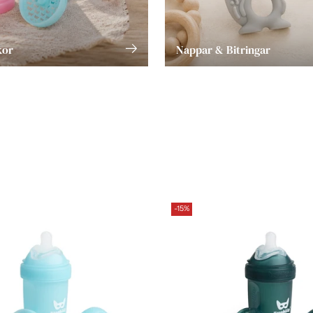
kor
Nappar & Bitringar
-15%