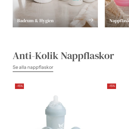
Badrum & Hygien
Nappflas
Anti-Kolik Nappflaskor
Se alla nappflaskor
-15%
-15%