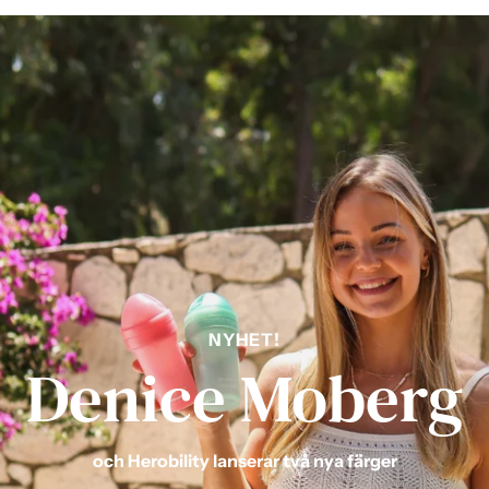
NYHET!
Denice Moberg
och Herobility lanserar två nya färger