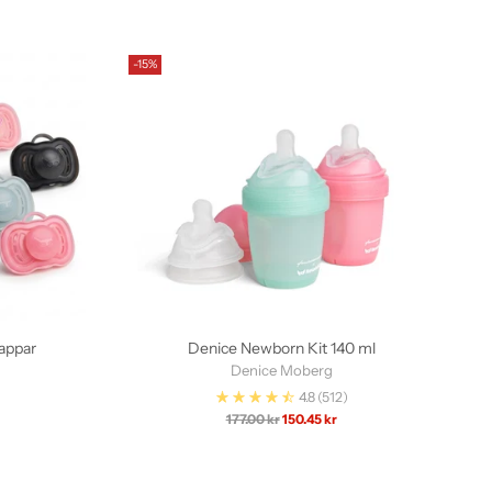
-15%
appar
Denice Newborn Kit 140 ml
Denice Moberg
4.8
(512)
Ordinarie
177.00 kr
150.45 kr
pris