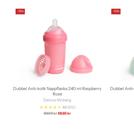
-15%
-15%
Dubbel Anti-kolik Nappflaska 240 ml Raspberry
Dubbel Anti-
Rose
Denice Moberg
4.8
(512)
Ordinarie
69.00 kr
58.65 kr
pris