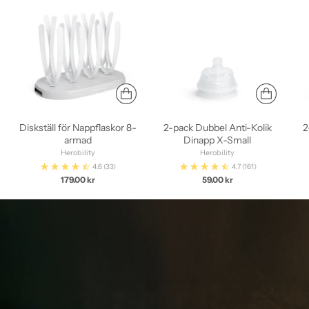
Diskställ för Nappflaskor 8-
2-pack Dubbel Anti-Kolik
2
armad
Dinapp X-Small
Herobility
Herobility
4.6
(33)
4.7
(161)
179.00 kr
59.00 kr