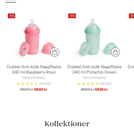
-15%
-15%
-15
Dubbel Anti-kolik Nappflaska
Dubbel Anti-kolik Nappflaska
Dub
240 ml Raspberry Rose
240 ml Pistachio Green
Denice Moberg
Denice Moberg
4.8
(512)
4.8
(512)
Ordinarie
Ordinarie
69.00 kr
58.65 kr
69.00 kr
58.65 kr
pris
pris
Kollektioner