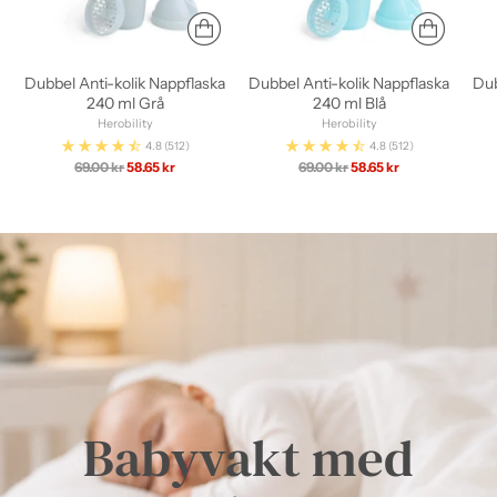
Dubbel Anti-kolik Nappflaska
Dubbel Anti-kolik Nappflaska
Dub
240 ml Grå
240 ml Blå
Herobility
Herobility
4.8
(512)
4.8
(512)
Ordinarie
Ordinarie
69.00 kr
58.65 kr
69.00 kr
58.65 kr
pris
pris
Babyvakt med