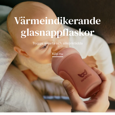
Värmeindikerande
glasnappflaskor
Trygga, smarta och silikonklädda
Köp nu