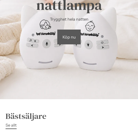
nattlampa
Trygghet hela natten
Köp nu
Bästsäljare
Se allt