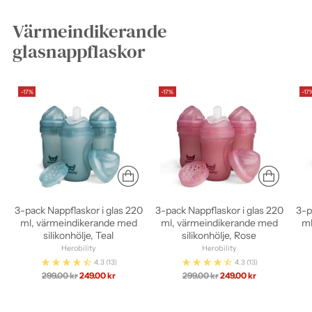
Värmeindikerande
glasnappflaskor
-17%
-17%
-17
3-pack Nappflaskor i glas 220
3-pack Nappflaskor i glas 220
3-p
ml, värmeindikerande med
ml, värmeindikerande med
ml
silikonhölje, Teal
silikonhölje, Rose
Herobility
Herobility
4.3
(13)
4.3
(13)
Ordinarie
Ordinarie
299.00 kr
249.00 kr
299.00 kr
249.00 kr
pris
pris