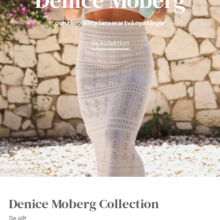
och Herobility lanserar två nya färger
Se kollektion
Denice Moberg Collection
Se allt