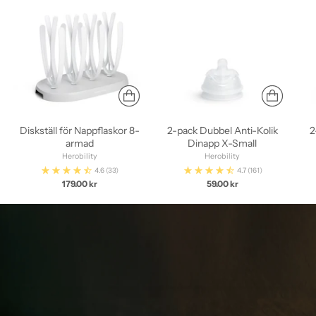
Diskställ för Nappflaskor 8-
2-pack Dubbel Anti-Kolik
2
armad
Dinapp X-Small
Herobility
Herobility
4.6
(33)
4.7
(161)
179.00 kr
59.00 kr