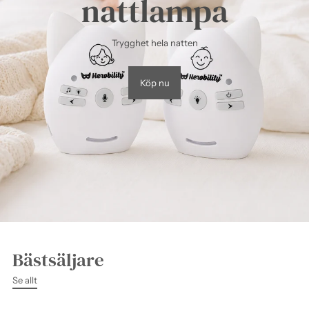
nattlampa
Trygghet hela natten
Köp nu
Bästsäljare
Se allt