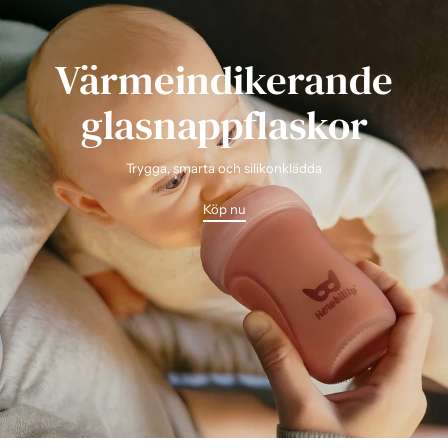
Värmeindikerande
glasnappflaskor
Trygga, smarta och silikonklädda
Köp nu