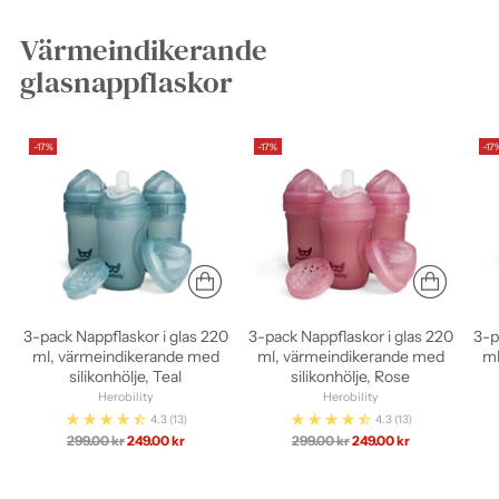
Värmeindikerande
glasnappflaskor
-17%
-17%
-17
3-pack Nappflaskor i glas 220
3-pack Nappflaskor i glas 220
3-p
ml, värmeindikerande med
ml, värmeindikerande med
ml
silikonhölje, Teal
silikonhölje, Rose
Herobility
Herobility
4.3
(13)
4.3
(13)
Ordinarie
Ordinarie
299.00 kr
249.00 kr
299.00 kr
249.00 kr
pris
pris