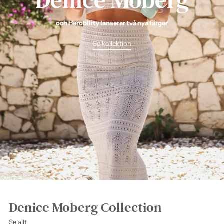
och Herobility lanserar två nya färger
Se kollektion
Denice Moberg Collection
Se allt