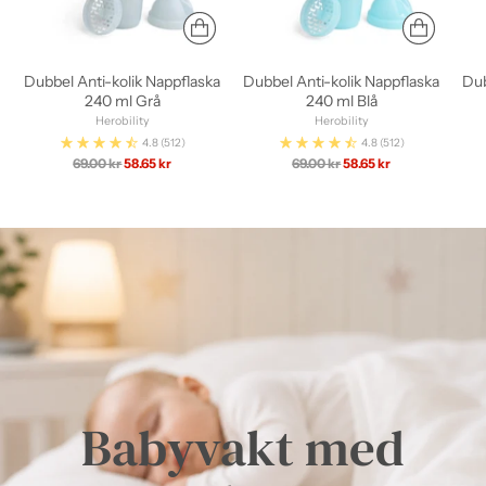
Dubbel Anti-kolik Nappflaska
Dubbel Anti-kolik Nappflaska
Dub
240 ml Grå
240 ml Blå
Herobility
Herobility
4.8
(512)
4.8
(512)
Ordinarie
Ordinarie
69.00 kr
58.65 kr
69.00 kr
58.65 kr
pris
pris
Babyvakt med