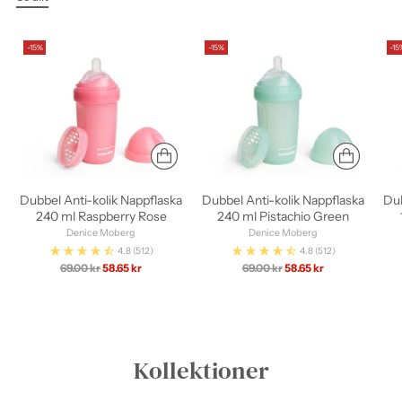
-15%
-15%
-15
Dubbel Anti-kolik Nappflaska
Dubbel Anti-kolik Nappflaska
Dub
240 ml Raspberry Rose
240 ml Pistachio Green
Denice Moberg
Denice Moberg
4.8
(512)
4.8
(512)
Ordinarie
Ordinarie
69.00 kr
58.65 kr
69.00 kr
58.65 kr
pris
pris
Kollektioner