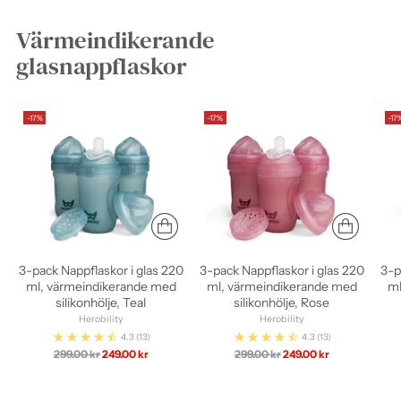
Värmeindikerande
glasnappflaskor
-17%
-17%
-17
3-pack Nappflaskor i glas 220
3-pack Nappflaskor i glas 220
3-p
ml, värmeindikerande med
ml, värmeindikerande med
ml
silikonhölje, Teal
silikonhölje, Rose
Herobility
Herobility
4.3
(13)
4.3
(13)
Ordinarie
Ordinarie
299.00 kr
249.00 kr
299.00 kr
249.00 kr
pris
pris