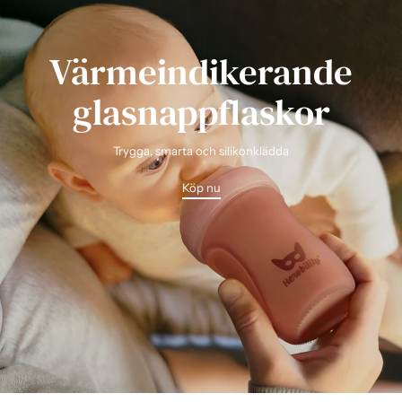
Värmeindikerande
glasnappflaskor
Trygga, smarta och silikonklädda
Köp nu