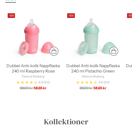
-15%
-15%
-15
Dubbel Anti-kolik Nappflaska
Dubbel Anti-kolik Nappflaska
Dub
240 ml Raspberry Rose
240 ml Pistachio Green
Denice Moberg
Denice Moberg
4.8
(512)
4.8
(512)
Ordinarie
Ordinarie
69.00 kr
58.65 kr
69.00 kr
58.65 kr
pris
pris
Kollektioner