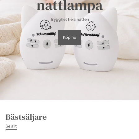
nattlampa
Trygghet hela natten
Köp nu
Bästsäljare
Se allt