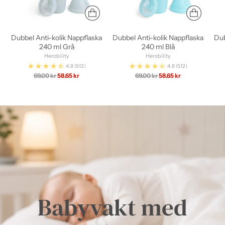
Dubbel Anti-kolik Nappflaska
Dubbel Anti-kolik Nappflaska
Dub
240 ml Grå
240 ml Blå
Herobility
Herobility
4.8
(512)
4.8
(512)
Ordinarie
Ordinarie
69.00 kr
58.65 kr
69.00 kr
58.65 kr
pris
pris
Babyvakt med