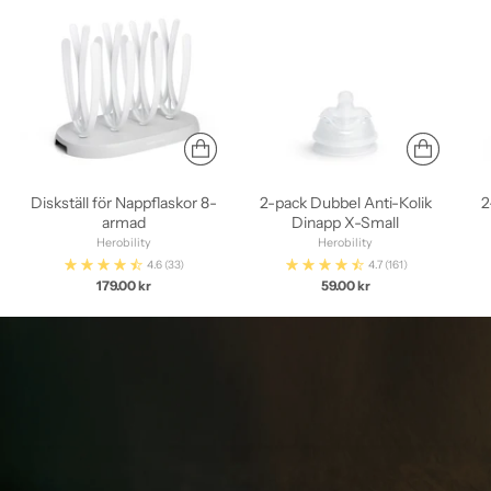
Diskställ för Nappflaskor 8-
2-pack Dubbel Anti-Kolik
2
armad
Dinapp X-Small
Herobility
Herobility
4.6
(33)
4.7
(161)
179.00 kr
59.00 kr