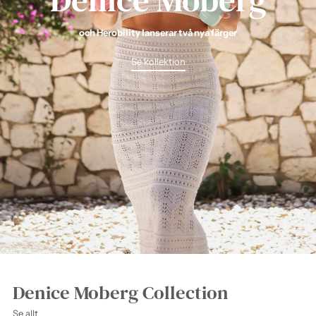
och Herobility lanserar två nya färger
Se kollektion
Denice Moberg Collection
Se allt