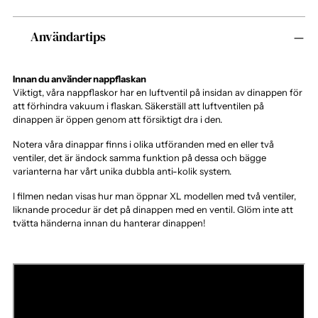
Lägger
Användartips
produkten
i
varukorgen
Innan du använder nappflaskan
Viktigt, våra nappflaskor har en luftventil på insidan av dinappen för
att förhindra vakuum i flaskan. Säkerställ att luftventilen på
dinappen är öppen genom att försiktigt dra i den.
Notera våra dinappar finns i olika utföranden med en eller två
ventiler, det är ändock samma funktion på dessa och bägge
varianterna har vårt unika dubbla anti-kolik system.
I filmen nedan visas hur man öppnar XL modellen med två ventiler,
liknande procedur är det på dinappen med en ventil. Glöm inte att
tvätta händerna innan du hanterar dinappen!