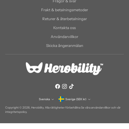
Frågor & svar
Frakt & betalningsmetoder
Returer & återbetalningar
Kontakta oss
Användarvillkor
Skicka ångeranmälan
Valuta
Svenska
Sverige (SEK kr)
Språk
Copyright © 2026,
Herobility
. Alla rättigheter förbehållna Se våra användarvillkor och vår
integritetspolicy.