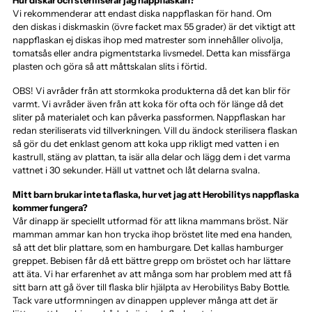
Vi rekommenderar att endast diska nappflaskan för hand. Om
den diskas i diskmaskin (övre facket max 55 grader) är det viktigt att
nappflaskan ej diskas ihop med matrester som innehåller olivolja,
tomatsås eller andra pigmentstarka livsmedel. Detta kan missfärga
plasten och göra så att måttskalan slits i förtid.
OBS! Vi avråder från att stormkoka produkterna då det kan blir för
varmt. Vi avråder även från att koka för ofta och för länge då det
sliter på materialet och kan påverka passformen. Nappflaskan har
redan steriliserats vid tillverkningen. Vill du ändock sterilisera flaskan
så gör du det enklast genom att koka upp rikligt med vatten i en
kastrull, stäng av plattan, ta isär alla delar och lägg dem i det varma
vattnet i 30 sekunder. Häll ut vattnet och låt delarna svalna.
Mitt barn brukar inte ta flaska, hur vet jag att Herobilitys nappflaska
kommer fungera?
Vår dinapp är speciellt utformad för att likna mammans bröst. När
mamman ammar kan hon trycka ihop bröstet lite med ena handen,
så att det blir plattare, som en hamburgare. Det kallas hamburger
greppet. Bebisen får då ett bättre grepp om bröstet och har lättare
att äta. Vi har erfarenhet av att många som har problem med att få
sitt barn att gå över till flaska blir hjälpta av Herobilitys Baby Bottle.
Tack vare utformningen av dinappen upplever många att det är