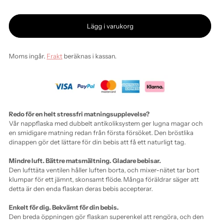
Lägg i varukorg
Moms ingår.
Frakt
beräknas i kassan.
Redo för en helt stressfri matningsupplevelse?
Vår nappflaska med dubbelt antikoliksystem ger lugna magar och
en smidigare matning redan från första försöket. Den bröstlika
dinappen gör det lättare för din bebis att få ett naturligt tag.
Mindre luft. Bättre matsmältning. Gladare bebisar.
Den lufttäta ventilen håller luften borta, och mixer-nätet tar bort
klumpar för ett jämnt, skonsamt flöde. Många föräldrar säger att
detta är den enda flaskan deras bebis accepterar.
Enkelt för dig. Bekvämt för din bebis.
Den breda öppningen gör flaskan superenkel att rengöra, och den