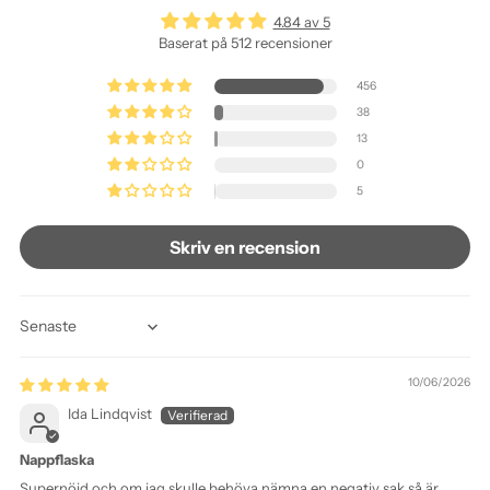
4.84 av 5
Baserat på 512 recensioner
456
38
13
0
5
Skriv en recension
Sort by
10/06/2026
Ida Lindqvist
Nappflaska
Supernöjd och om jag skulle behöva nämna en negativ sak så är