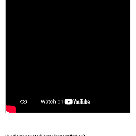
Hur diskar och steriliserar jag nappflaskan?