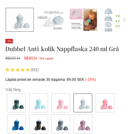
-15%
Dubbel Anti-kolik Nappflaska 240 ml Grå
Ordinarie
69.00 kr
58.65 kr
15% rabatt
pris
(512)
Lägsta priset de senaste 30 dagarna:
69.00 SEK
(-15%)
Välj färg