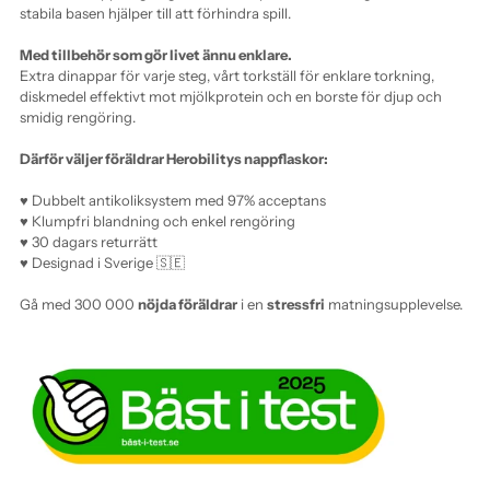
stabila basen hjälper till att förhindra spill.
Med tillbehör som gör livet ännu enklare.
Extra dinappar för varje steg, vårt torkställ för enklare torkning,
di
skmedel effektivt mot mjölkprotein
och en borste för djup och
smidig rengöring.
Därför väljer föräldrar Herobilitys nappflaskor:
♥ Dubbelt antikoliksystem med 97% acceptans
♥ Klumpfri blandning och enkel rengöring
♥ 30 dagars returrätt
♥ Designad i Sverige 🇸🇪
Gå med 300 000
nöjda föräldrar
i en
stressfri
matningsupplevelse.